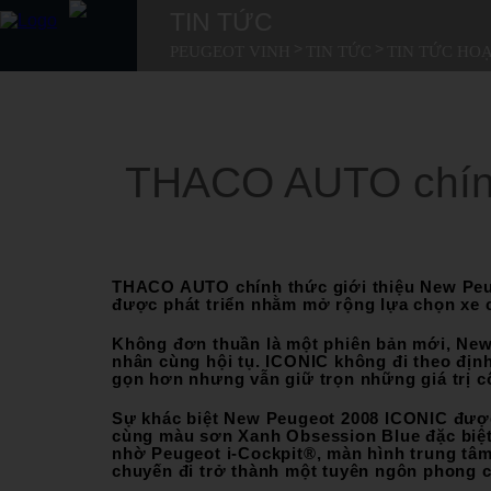
TIN TỨC
>
>
PEUGEOT VINH
TIN TỨC
TIN TỨC HO
SẢN PHẨM
MUA XE
DỊCH VỤ
GIỚI THIỆU
SẢN PHẨM
TIN TỨC
THACO AUTO chính
LIÊN HỆ
MUA XE
DỊCH VỤ
THACO AUTO chính thức giới thiệu New Peug
GIỚI THIỆU
được phát triển nhằm mở rộng lựa chọn xe 
Không đơn thuần là một phiên bản mới, New 
TIN TỨC
nhân cùng hội tụ. ICONIC không đi theo địn
gọn hơn nhưng vẫn giữ trọn những giá trị c
LIÊN HỆ
Sự khác biệt New Peugeot 2008 ICONIC được 
cùng màu sơn Xanh Obsession Blue đặc biệt 
TUYỂN DỤNG
nhờ Peugeot i-Cockpit®, màn hình trung tâm
chuyến đi trở thành một tuyên ngôn phong c