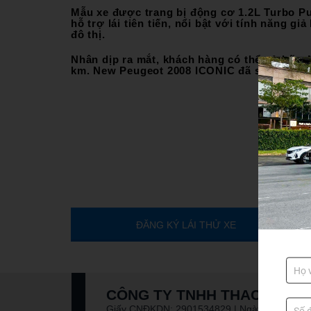
CHĂM SÓC KHÁCH HÀNG
Mẫu xe được trang bị động cơ 1.2L Turbo P
0938 906 898
hỗ trợ lái tiên tiến, nổi bật với tính năng g
đô thị.
Nhân dịp ra mắt, khách hàng có thể sở hữu 
km. New Peugeot 2008 ICONIC đã sẵn sàng 
ĐĂNG KÝ LÁI THỬ XE
CÔNG TY TNHH THACO AUT
Giấy CNĐKDN: 2901534829 | Ngày cấp: 02/0