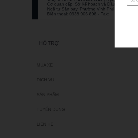
Cơ quan cấp: Sở Kế hoạch và Đầu tư tỉnh Ng
Ngã tư Sân bay, Phường Vinh Phú , Nghệ An
Điện thoại: 0938 906 898 - Fax:
HỖ TRỢ
MUA XE
DỊCH VỤ
SẢN PHẨM
TUYỂN DỤNG
LIÊN HỆ