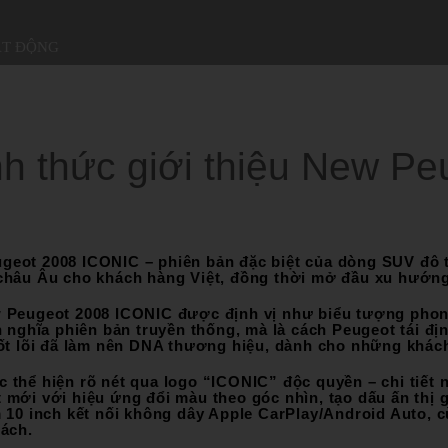
ẠT ĐỘNG
 thức giới thiệu New Pe
eot 2008 ICONIC – phiên bản đặc biệt của dòng SUV đô t
châu Âu cho khách hàng Việt, đồng thời mở đầu xu hướn
Peugeot 2008 ICONIC được định vị như biểu tượng phong 
h nghĩa phiên bản truyền thống, mà là cách Peugeot tái đ
ốt lõi đã làm nên DNA thương hiệu, dành cho những khác
thể hiện rõ nét qua logo “ICONIC” độc quyền – chi tiết n
mới với hiệu ứng đổi màu theo góc nhìn, tạo dấu ấn thị 
 10 inch kết nối không dây Apple CarPlay/Android Auto, c
ách.