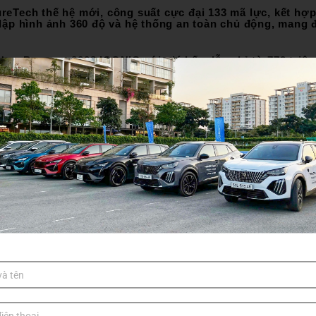
ureTech thế hệ mới, công suất cực đại 133 mã lực, kết h
iả lập hình ảnh 360 độ và hệ thống an toàn chủ động, mang 
New Peugeot 2008 ICONIC với giá hấp dẫn chỉ từ 779 triệ
đồng hành cùng những chủ nhân cá tính, không muốn hòa
ĐẶT LỊCH SỮA CHỮA
O NGHỆ AN
5/2012