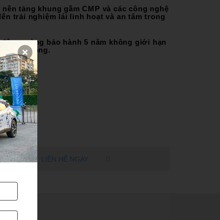
ợp nền tảng khung gầm CMP và các công nghệ
đến trải nghiệm lái linh hoạt và an tâm trong
u đồng, cùng bảo hành 5 năm không giới hạn
 vào số đông.
LIÊN HỆ NGAY