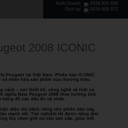
Kinh Doanh:
0938 906 898
Dịch vụ:
0938 808 972
ugeot 2008 ICONIC
hị Peugeot tại Việt Nam. Phiên bản ICONIC
g cá nhân hóa sản phẩm của thương hiệu.
cách – nơi thiết kế, công nghệ và tính cá
ịnh nghĩa New Peugeot 2008 theo hướng tinh
h hàng đề cao dấu ấn cá nhân.
hận diện chỉ dành riêng cho phiên bản này,
giác mạnh mẽ. Trải nghiệm lái được nâng tầm
ùng tùy chọn ghế da nâu cao cấp, giúp mỗi