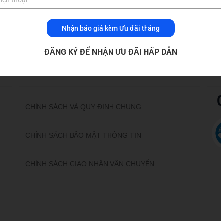
hệ An
Nhận báo giá kèm Ưu đãi tháng
ĐĂNG KÝ ĐỂ NHẬN ƯU ĐÃI HẤP DẪN
CHÍNH SÁCH
CHÍNH SÁCH VÀ QUY ĐỊNH CHUNG
CHÍNH SÁCH BẢO MẬT THÔNG TIN
CHÍNH SÁCH GIAO NHẬN VẬN CHUYỂN